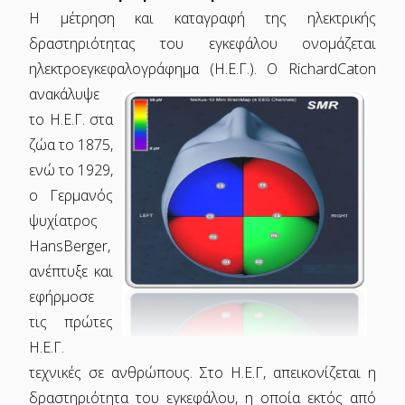
Η μέτρηση και καταγραφή της ηλεκτρικής
δραστηριότητας του εγκεφάλου ονομάζεται
ηλεκτροεγκεφαλογράφημα (Η.Ε.Γ.).
Ο RichardCaton
ανακάλυψε
το Η.Ε.Γ. στα
ζώα το 1875,
ενώ το 1929,
o Γερμανός
ψυχίατρος
HansBerger,
ανέπτυξε και
εφήρμοσε
τις πρώτες
Η.Ε.Γ.
τεχνικές σε ανθρώπους. Στο Η.Ε.Γ, απεικονίζεται η
δραστηριότητα του εγκεφάλου, η οποία εκτός από