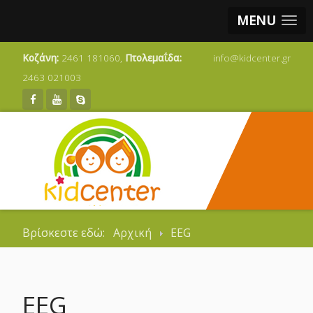
MENU
Κοζάνη:
2461 181060,
Πτολεμαΐδα:
info@kidcenter.gr
2463 021003
Βρίσκεστε εδώ:
Αρχική
EEG
EEG