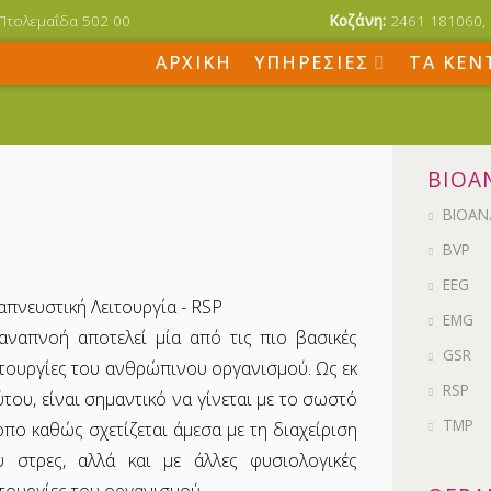
 Πτολεμαΐδα 502 00
Κοζάνη:
2461 181060,
ΑΡΧΙΚΗ
ΥΠΗΡΕΣΙΕΣ
ΤΑ ΚΕΝ
ΒΙΟΑ
ΒΙΟΑΝ
BVP
EEG
απνευστική Λειτουργία - RSP
EMG
αναπνοή αποτελεί μία από τις πιο βασικές
GSR
ιτουργίες του ανθρώπινου οργανισμού. Ως εκ
RSP
ύτου, είναι σημαντικό να γίνεται με το σωστό
ΤΜΡ
όπο καθώς σχετίζεται άμεσα με τη διαχείριση
υ στρες, αλλά και με άλλες φυσιολογικές
ιτουργίες του οργανισμού.