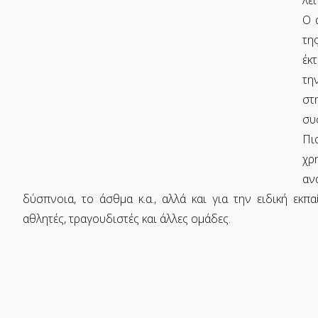
Ο 
τη
έκ
τη
στ
συ
Πι
χρ
αν
δύσπνοια, το άσθμα κ.α., αλλά και για την ειδική εκ
αθλητές, τραγουδιστές και άλλες ομάδες.