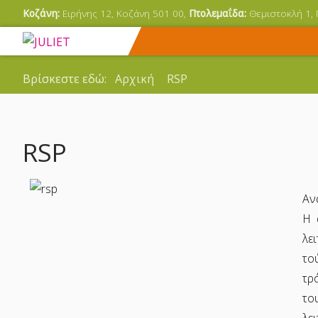
Κοζάνη:
Ειρήνης 12, Κοζάνη 501 00,
Πτολεμαΐδα:
Θεμιστοκλή 1,
Βρίσκεστε εδώ:
Αρχική
RSP
RSP
Αν
Η 
λε
το
τρ
το
λε