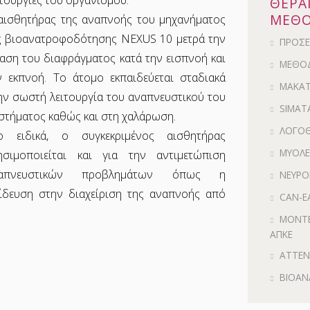
ΘΕΡΑ
ΜΕΘΟ
αισθητήρας της αναπνοής του μηχανήματος
ς βιοανατροφοδότησης NEXUS 10 μετρά την
ΠΡΟΣΕ
ταση του διαφράγματος κατά την εισπνοή και
ΜΕΘΟ
ν εκπνοή. Το άτομο εκπαιδεύεται σταδιακά
MAKA
ην σωστή λειτουργία του αναπνευστικού του
SIMAT
στήματος καθώς και στη χαλάρωση.
ΛΟΓΟΘ
ο ειδικά, ο συγκεκριμένος αισθητήρας
ΜΥΟΛΕ
ησιμοποιείται και για την αντιμετώπιση
απνευστικών προβλημάτων όπως η
ΝΕΥΡΟ
παίδευση στην διαχείριση της αναπνοής από
CAN-E
ΜΟΝΤΕ
ΑΠΚΕ
ATTEN
ΒΙΟΑΝ